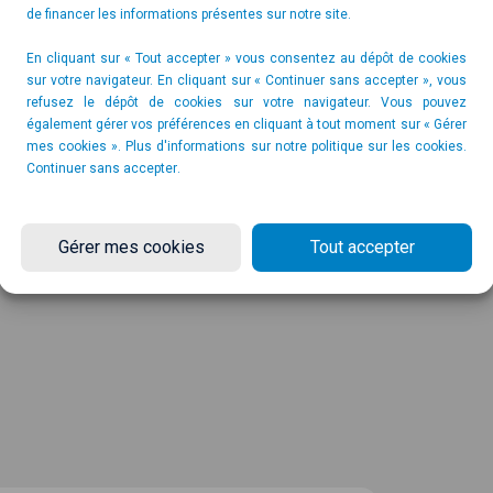
contraintes.
de financer les informations présentes sur notre site.
Carter long plastique
Capot PE noir
En cliquant sur « Tout accepter » vous consentez au dépôt de cookies
sur votre navigateur. En cliquant sur « Continuer sans accepter », vous
refusez le dépôt de cookies sur votre navigateur. Vous pouvez
également gérer vos préférences en cliquant à tout moment sur « Gérer
mes cookies ». Plus d'informations sur notre politique sur les cookies.
Continuer sans accepter
.
Gérer mes cookies
Tout accepter