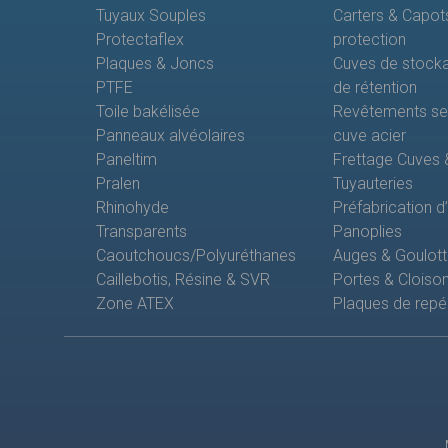
Tuyaux Souples
Carters & Capot
Protectaflex
protection
Plaques & Joncs
Cuves de stock
PTFE
de rétention
Toile bakélisée
Revêtements sem
Panneaux alvéolaires
cuve acier
Paneltim
Frettage Cuves 
Pralen
Tuyauteries
Rhinohyde
Préfabrication d
Transparents
Panoplies
Caoutchoucs/Polyuréthanes
Auges & Goulot
Caillebotis, Résine & SVR
Portes & Cloison
Zone ATEX
Plaques de rep