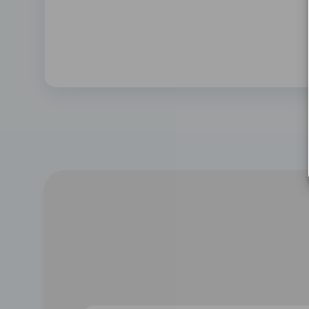
Carter usiné polycarbonate
Ensemble de carters plastique