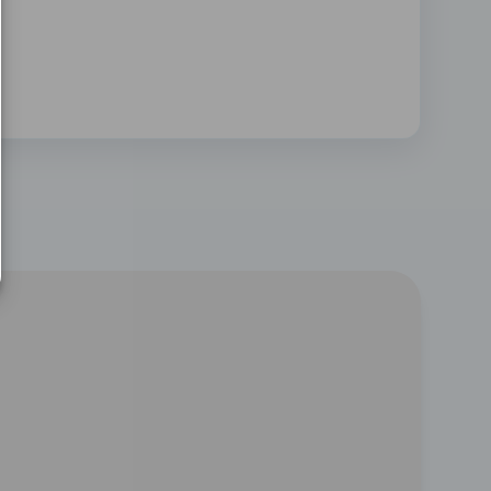
Capot plastique
Carter PP sur charnière