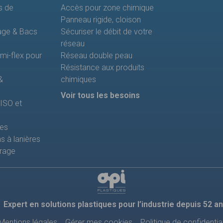
s de
Accès pour zone chimique
Panneau rigide, cloison
age & Bacs
Sécuriser le débit de votre
réseau
i-flex pour
Réseau double peau
Résistance aux produits
&
chimiques
Voir tous les besoins
’ISO et
tes
s à lanières
érage
Expert en solutions plastiques pour l’industrie depuis 52 a
Mentions légales
Gérer mes cookies
Politique de confidential