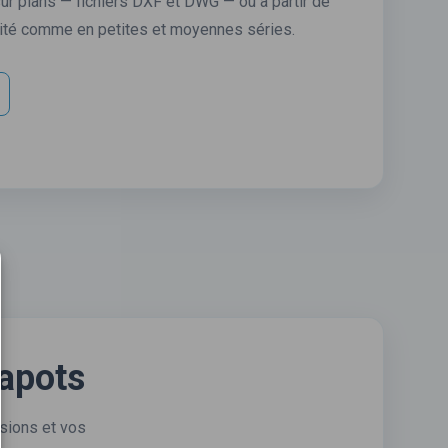
ur plans — fichiers DXF et DWG — ou à partir de
unité comme en petites et moyennes séries.
capots
sions et vos