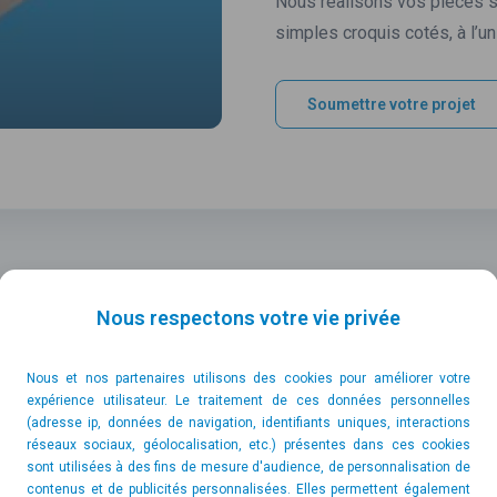
Nous réalisons vos pièces s
simples croquis cotés, à l’
Soumettre votre projet
Nous respectons votre vie privée
Nous et nos partenaires utilisons des cookies pour améliorer votre
expérience utilisateur. Le traitement de ces données personnelles
ues-uns de nos carters et 
(adresse ip, données de navigation, identifiants uniques, interactions
réseaux sociaux, géolocalisation, etc.) présentes dans ces cookies
sont utilisées à des fins de mesure d'audience, de personnalisation de
ions plastiques usinées, pliées et assemblées selon vos dimen
contenus et de publicités personnalisées. Elles permettent également