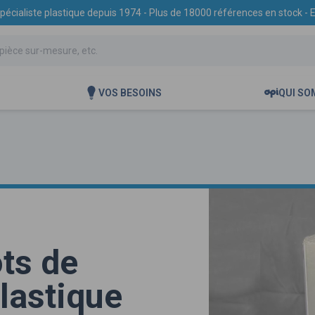
spécialiste plastique depuis 1974 - Plus de 18000 références en stock -
VOS BESOINS
QUI SO
ots de
lastique