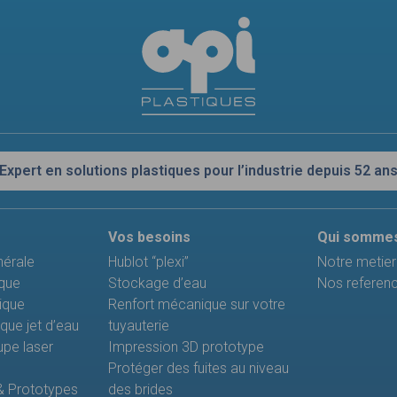
Expert en solutions plastiques pour l’industrie depuis 52 an
Vos besoins
Qui somme
nérale
Hublot “plexi”
Notre metier
que
Stockage d’eau
Nos referen
ique
Renfort mécanique sur votre
ue jet d’eau
tuyauterie
pe laser
Impression 3D prototype
Protéger des fuites au niveau
 & Prototypes
des brides